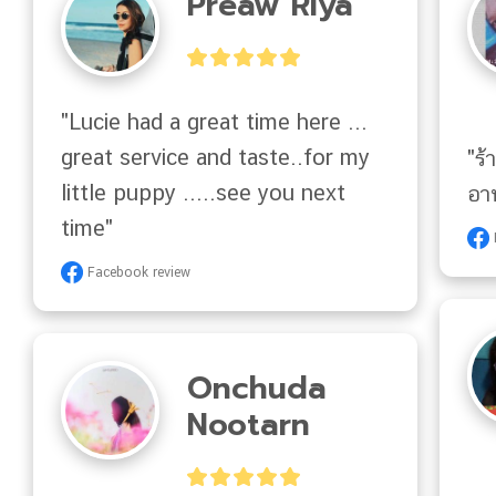
Preaw Riya
"Lucie had a great time here ... 
great service and taste..for my 
"ร้
little puppy .....see you next 
อา
time"
Facebook review
Onchuda
Nootarn