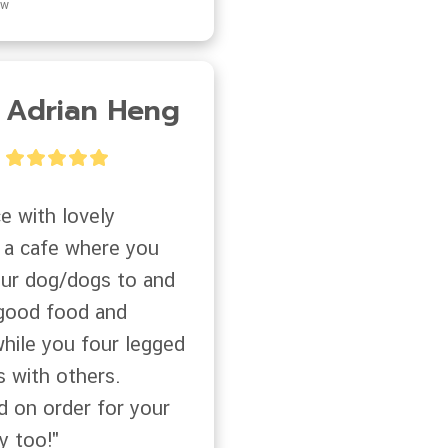
ew
Adrian Heng
e with lovely 
 a cafe where you 
our dog/dogs to and 
 good food and 
hile you four legged 
s with others. 
 on order for your 
y too!"