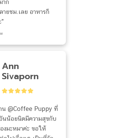
มาก

หลายชม.เลย อาหารก็
ะ"
ew
Ann
Sivaporn
าน @Coffee Puppy ที่
อันน้อยนิดมีความสุขกับ
้องมะหมาค่ะ ขอให้