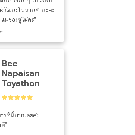
งต่อไปเรื่อยๆ เป็นที่รัก
้งวัฒนะไปนานๆ นะค่ะ 
ม่ของซูโม่ค่ะ"
ew
Bee
Napaisan
Toyathon
ที่นี้มากเลยค่ะ 
ดี"