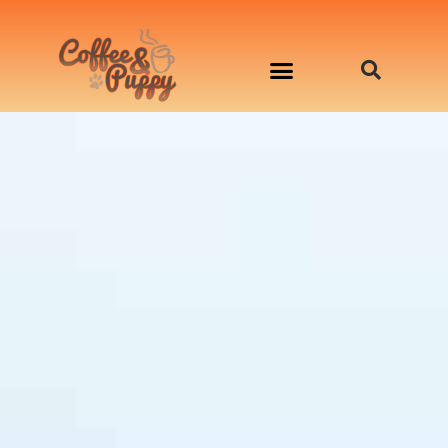
อาหารสุนัข เริ่มต้นเพียงมื้อละ 33 บาท
จองคิวสาธิตทำอาหารน้องหมานอกสถานที่
Workshop Cooking For Dogs