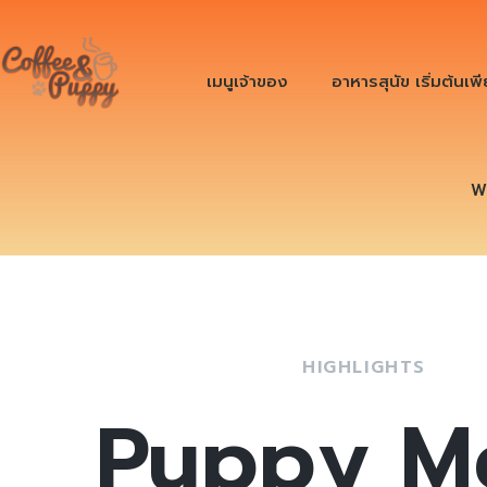
เมนูเจ้าของ
อาหารสุนัข เริ่มต้นเพ
W
HIGHLIGHTS
Puppy M