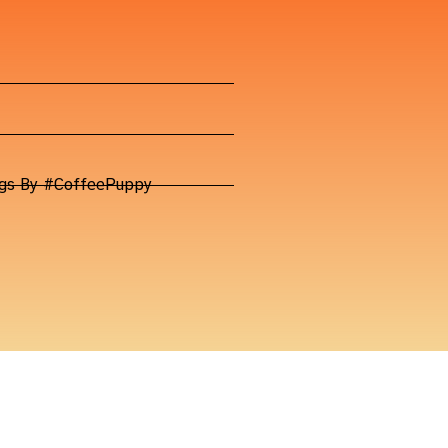
Dogs By #CoffeePuppy