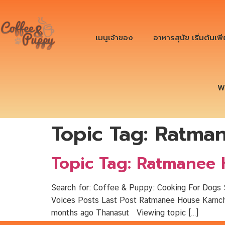
เมนูเจ้าของ
อาหารสุนัข เริ่มต้นเพ
W
Topic Tag:
Ratman
Topic Tag: Ratmanee 
Search for: Coffee & Puppy: Cooking For Dogs S
Voices Posts Last Post Ratmanee House Karnchanab
months ago Thanasut Viewing topic […]