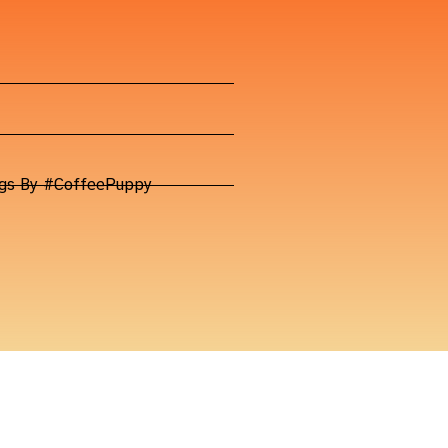
Dogs By #CoffeePuppy