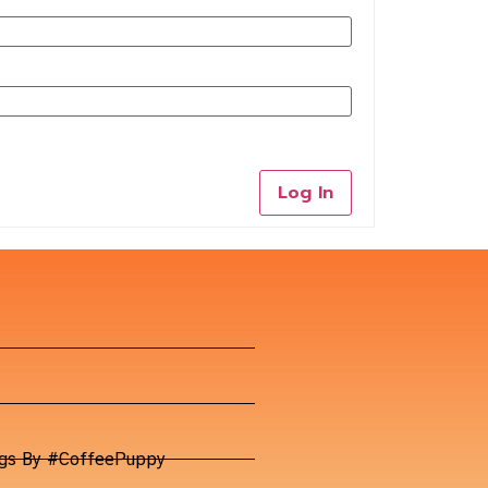
Log In
Dogs By #CoffeePuppy