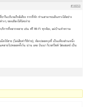
#16553
เที่ยวในบริเวณใกล้เคียง จากที่พัก ท่านสามารถเดินทางได้อย่าง
ยมต่างๆ ของเมืองได้โดยง่าย
อบริการที่หลากหลาย เช่น ฟรี Wi-Fi ทุกห้อง, แม่บ้านทำความ
ไร้สาย (ไม่เสียค่าใช้จ่าย), ห้องปลอดบุหรี่ เป็นเพียงส่วนหนึ่ง
ผ่อนคลายไปตลอดทั้งวัน น่าน เดอ ปันนา ริเวอร์ไซด์ โฮมสเตย์ เป็น