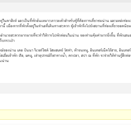
อยู่ในผาสิงห์ และเป็นที่พักอันเหมาะเจาะลงตัวสำหรับผู้ที่ต้องการเที่ยวชมน่าน และแหล่งท่อง
วานี้ เนื่องจากที่พักตั้งอยู่ในทำเลที่เดินทางสะดวก ผู้เข้าพักจึงไปยังสถานที่ท่องเที่ยวยอดนิ
สิ่งอำนวยสะดวกมากมายที่จะทำให้การไปพักผ่อนในน่าน ของท่านคุ้มค่ามากยิ่งขึ้น ที่พักเสน
ก็บกระเป๋า
องน่าน เดอ ปันนา ริเวอร์ไซด์ โฮมสเตย์ โซฟา, ผ้าขนหนู, อินเทอร์เน็ตไร้สาย, อินเทอร์เน็ต
เมื่อเข้าพัก เรือ, แคนู, เช่าอุปกรณ์กีฬาทางน้ำ, ตกปลา, สปา ณ ที่พัก จะช่วยให้ท่านรู้สึก
ในน่าน