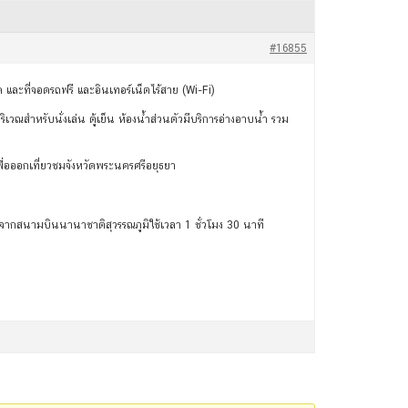
#16855
และที่จอดรถฟรี และอินเทอร์เน็ตไร้สาย (Wi-Fi)
ณสำหรับนั่งเล่น ตู้เย็น ห้องน้ำส่วนตัวมีบริการอ่างอาบน้ำ รวม
พื่อออกเที่ยวชมจังหวัดพระนครศรีอยุธยา
นต์จากสนามบินนานาชาติสุวรรณภูมิใช้เวลา 1 ชั่วโมง 30 นาที