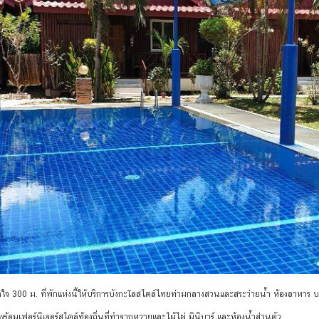
ใจ 300 ม. ที่พักแห่งนี้ให้บริการบังกะโลสไตล์ไทยท่ามกลางสวนและสระว่ายน้ำ ห้องอาหาร บาร
พร้อมเฟอร์นิเจอร์สไตล์ท้องถิ่นที่ทำจากหวายและไม้ไผ่ มินิบาร์ และห้องน้ำส่วนตัว