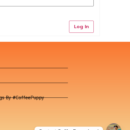
Log In
Dogs By #CoffeePuppy