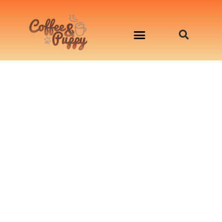
อาหารสุนัข เริ่มต้นเพียงมื้อละ 33 บาท
จองคิวสาธิตทำอาหารน้องหมานอกสถานที่
Workshop Cooking For Dogs