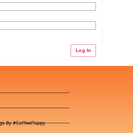
Log In
Dogs By #CoffeePuppy