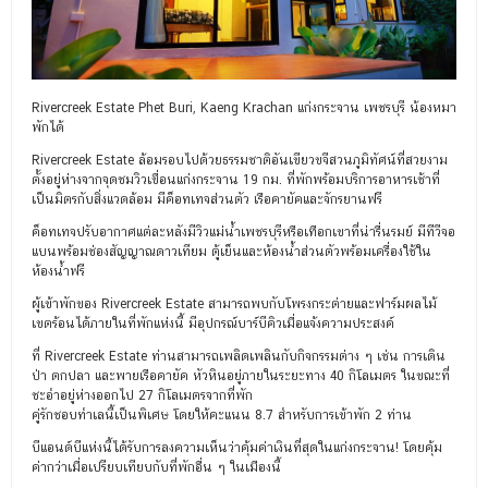
Rivercreek Estate Phet Buri, Kaeng Krachan แก่งกระจาน เพชรบุรี น้องหมา
พักได้
Rivercreek Estate ล้อมรอบไปด้วยธรรมชาติอันเขียวขจีสวนภูมิทัศน์ที่สวยงาม
ตั้งอยู่ห่างจากจุดชมวิวเขื่อนแก่งกระจาน 19 กม. ที่พักพร้อมบริการอาหารเช้าที่
เป็นมิตรกับสิ่งแวดล้อม มีค็อทเทจส่วนตัว เรือคายัคและจักรยานฟรี
ค็อทเทจปรับอากาศแต่ละหลังมีวิวแม่น้ำเพชรบุรีหรือเทือกเขาที่น่ารื่นรมย์ มีทีวีจอ
แบนพร้อมช่องสัญญาณดาวเทียม ตู้เย็นและห้องน้ำส่วนตัวพร้อมเครื่องใช้ใน
ห้องน้ำฟรี
ผู้เข้าพักของ Rivercreek Estate สามารถพบกับโพรงกระต่ายและฟาร์มผลไม้
เขตร้อนได้ภายในที่พักแห่งนี้ มีอุปกรณ์บาร์บีคิวเมื่อแจ้งความประสงค์
ที่ Rivercreek Estate ท่านสามารถเพลิดเพลินกับกิจกรรมต่าง ๆ เช่น การเดิน
ป่า ตกปลา และพายเรือคายัค หัวหินอยู่ภายในระยะทาง 40 กิโลเมตร ในขณะที่
ชะอำอยู่ห่างออกไป 27 กิโลเมตรจากที่พัก
คู่รักชอบทำเลนี้เป็นพิเศษ โดยให้คะแนน 8.7 สำหรับการเข้าพัก 2 ท่าน
บีแอนด์บีแห่งนี้ได้รับการลงความเห็นว่าคุ้มค่าเงินที่สุดในแก่งกระจาน! โดยคุ้ม
ค่ากว่าเมื่อเปรียบเทียบกับที่พักอื่น ๆ ในเมืองนี้