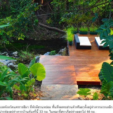
ตจังหวัดนครราชสีมา ที่พักมีสวนหย่อม พื้นที่จอดรถส่วนตัวฟรีและตั้งอยู่ห่างจากมวกเหล็ก 5
ปากช่องอยู่ห่างจากบ้านคันทรี่นี้ 33 กม. ในขณะที่สระบุรีอยู่ห่างออกไป 44 กม.