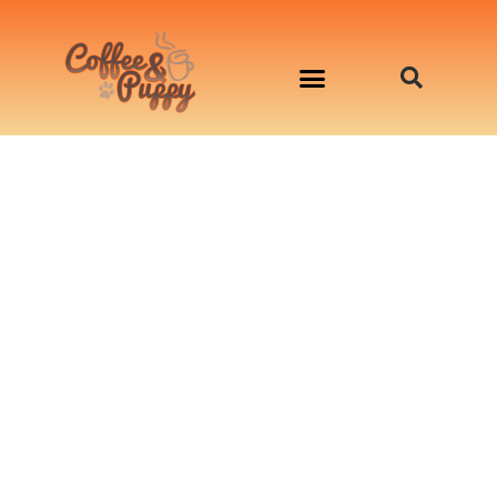
อาหารสุนัข เริ่มต้นเพียงมื้อละ 33 บาท
จองคิวสาธิตทำอาหารน้องหมานอกสถานที่
Workshop Cooking For Dogs