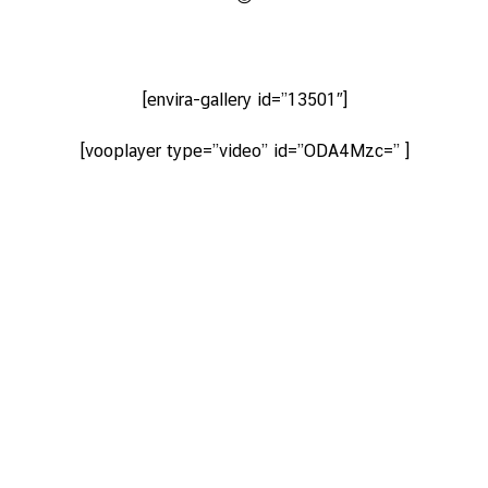
[envira-gallery id=”13501″]
[vooplayer type=”video” id=”ODA4Mzc=” ]