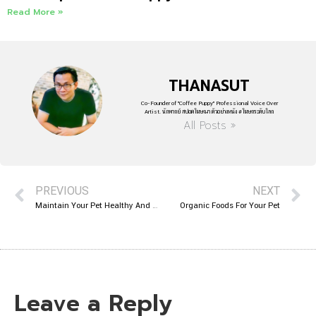
Read More »
THANASUT
Co-Founder of "Coffee Puppy" Professional Voice Over
Artist. นักพากย์ สปอตโฆษณา ตัวอย่างหนัง #โฆษกระดับโลก
All Posts »
PREVIOUS
NEXT
Maintain Your Pet Healthy And Fit – Provide Her The Very Best Pet Food Feasible
Organic Foods For Your Pet
Leave a Reply