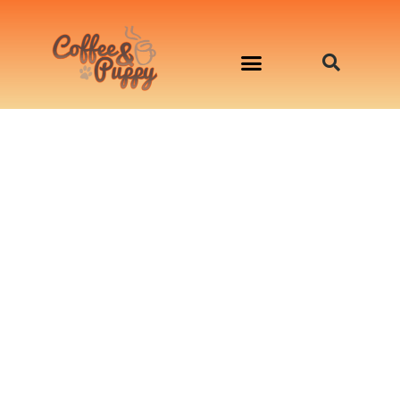
อาหารสุนัข เริ่มต้นเพียงมื้อละ 33 บาท
จองคิวสาธิตทำอาหารน้องหมานอกสถานที่
Workshop Cooking For Dogs