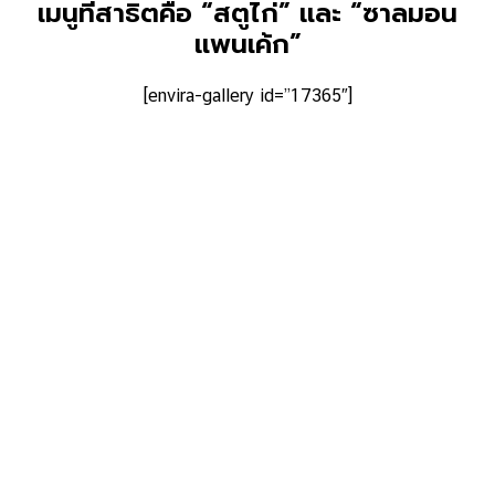
เมนูที่สาธิตคือ “สตูไก่” และ “ซาลมอน
แพนเค้ก”
[envira-gallery id=”17365″]