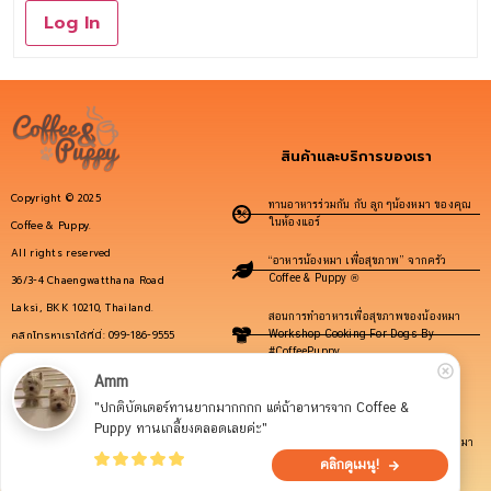
Log In
สินค้าและบริการของเรา
Copyright © 2025
ทานอาหารร่วมกัน กับ ลูกๆน้องหมา ของคุณ
ในห้องแอร์
Coffee & Puppy.
All rights reserved
“อาหารน้องหมา เพื่อสุขภาพ” จากครัว
Coffee & Puppy ®
36/3-4 Chaengwatthana Road
Laksi, BKK 10210, Thailand.
สอนการทำอาหารเพื่อสุขภาพของน้องหมา
คลิกโทรหาเราได้ที่นี่: 099-186-9555
Workshop Cooking For Dogs By
#CoffeePuppy
info@coffeepuppy.com
Amm
รับสาธิตการทำอาหารสุขภาพน้องหมานอก
"ปกติบัตเตอร์ทานยากมากกกก แต่ถ้าอาหารจาก Coffee & 
สถานที่
โดย “เชฟเกศ นันทนา สุกิจใจ”
Puppy ทานเกลี้ยงตลอดเลยค่ะ"
Contact CoffeePuppy here!
DOG MASTERCHEF – เชฟอาหารน้องหมา
คลิกดูเมนู!
Open c