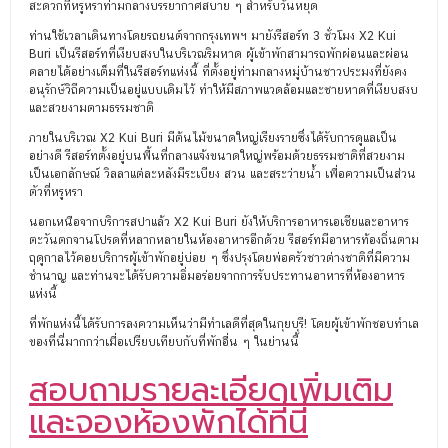
สะดวกที่หรูหราท่ามกลางบรรยากาศสบาย ๆ สำหรับวันหยุด
ท่านใช้เวลาเดินทางโดยรถยนต์จากกรุงเทพฯ มายังรีสอร์ท 3 ชั่วโมง X2 Kui
Buri เป็นรีสอร์ทที่เงียบสงบในบริเวณริมหาด ผู้เข้าพักสามารถพักผ่อนและผ่อน
คลายได้อย่างเต็มที่ในรีสอร์ทแห่งนี้ ที่ตั้งอยู่ท่ามกลางหมู่บ้านชาวประมงที่ยังคง
อนุรักษ์วิถีความเป็นอยู่แบบเดิมไว้ ทำให้มีสภาพแวดล้อมและชายหาดที่เงียบสงบ
และสวยงามตามธรรมชาติ
ภายในบริเวณ X2 Kui Buri มีต้นไม้ขนาดใหญ่เรียงรายซึ่งได้รับการดูแลเป็น
อย่างดี รีสอร์ทตั้งอยู่บนพื้นที่กลางแจ้งขนาดใหญ่พร้อมด้วยธรรมชาติที่สวยงาม
เป็นเอกลักษณ์ วิลลาแต่ละหลังมีระเบียง สวน และสระว่ายน้ำ เพื่อความเป็นส่วน
ตัวที่หรูหรา
นอกเหนือจากบริการสปาแล้ว X2 Kui Buri ยังให้บริการอาหารเอเชียและอาหาร
ตะวันตกจานโปรดที่หลากหลายในห้องอาหารอีกด้วย รีสอร์ทมีอาหารท้องถิ่นตาม
ฤดูกาลไว้คอยบริการผู้เข้าพักอยู่บ่อย ๆ ซึ่งปรุงโดยพ่อครัวชาวต่างชาติที่มีความ
ชำนาญ และท่านจะได้รับความอิ่มอร่อยจากการรับประทานอาหารที่ห้องอาหาร
แห่งนี้
ที่พักแห่งนี้ได้รับการลงความเห็นว่ามีทำเลดีที่สุดในกุยบุรี! โดยผู้เข้าพักชอบทำเล
ของที่นี่มากกว่าเมื่อเปรียบเทียบกับที่พักอื่น ๆ ในย่านนี้
สอบถามรายละเอียดเพิ่มเติม
และจองห้องพักได้ที่นี่