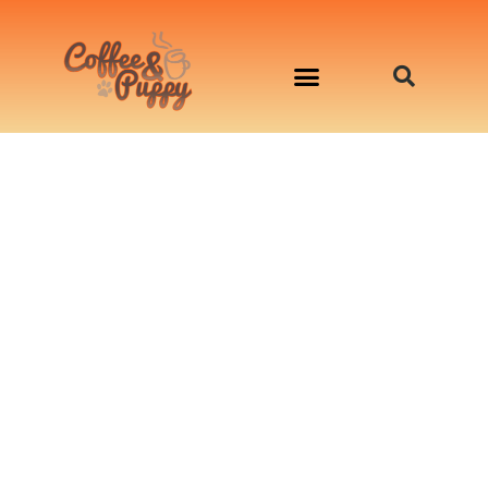
อาหารสุนัข เริ่มต้นเพียงมื้อละ 33 บาท
จองคิวสาธิตทำอาหารน้องหมานอกสถานที่
Workshop Cooking For Dogs