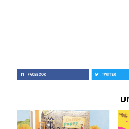
FACEBOOK
TWITTER
บท