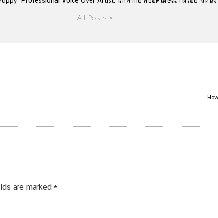
uppy" Professional Voice Over Artist. นักพากย์ สปอตโฆษณา ตัวอย่างหนั
All Posts »
How
elds are marked
*