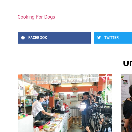
Cooking For Dogs
FACEBOOK
TWITTER
บท