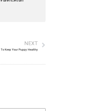
ง #โฆษกระดับโลก
NEXT
 To Keep Your Puppy Healthy