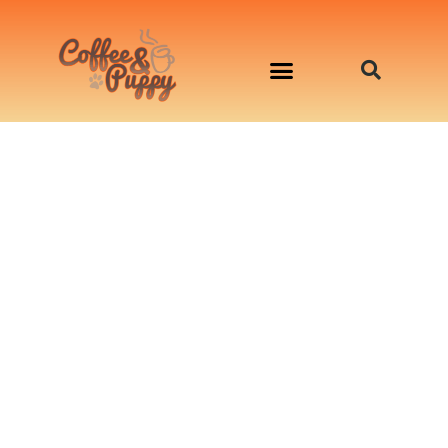
อาหารสุนัข เริ่มต้นเพียงมื้อละ 33 บาท
จองคิวสาธิตทำอาหารน้องหมานอกสถานที่
Workshop Cooking For Dogs