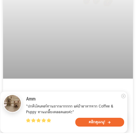
New! Coffee & Puppy Forum
Amm
"ปกติบัตเตอร์ทานยากมากกกก แต่ถ้าอาหารจาก Coffee & 
ฟรี! โพสประกาศซื้อ-ขาย โปรโมท แนะนำสินค้า อีเวนท์ กิจกรรม
Puppy ทานเกลี้ยงตลอดเลยค่ะ"
ที่เกียวกับน้องหมา น้องแมว และสัตว์เลี้ยง
Contact CoffeePuppy here!
คลิกดูเมนู!
Open c
READ MORE »