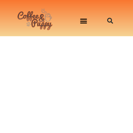
อาหารสุนัข เริ่มต้นเพียงมื้อละ 33 บาท
จองคิวสาธิตทำอาหารน้องหมานอกสถานที่
Workshop Cooking For Dogs