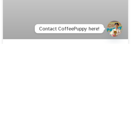
Contact CoffeePuppy here!
Open c
Behind The Scenes: True4U
Behind The Scenes: รายการลุยกองข่าว (True4U)
READ MORE »
PRESS-MEDIA-COVERAGES