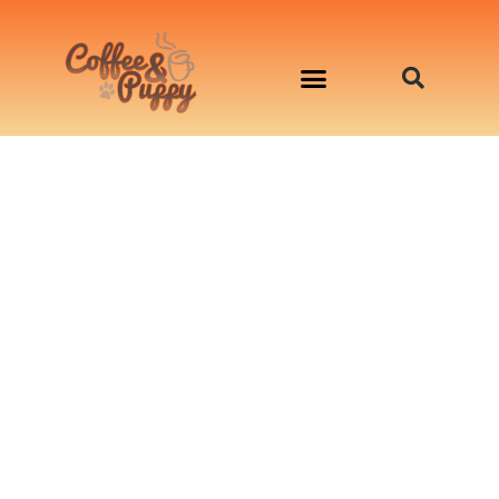
อาหารสุนัข เริ่มต้นเพียงมื้อละ 33 บาท
จองคิวสาธิตทำอาหารน้องหมานอกสถานที่
Workshop Cooking For Dogs