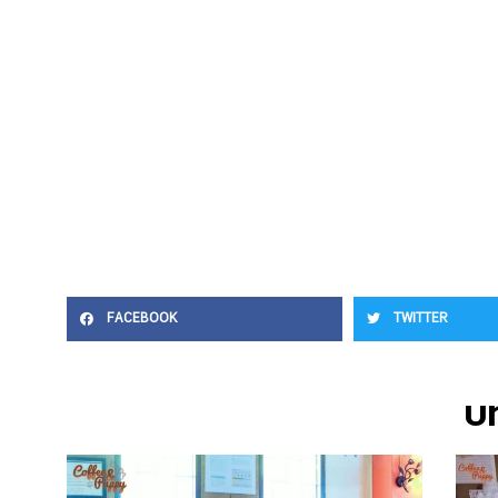
FACEBOOK
TWITTER
บท