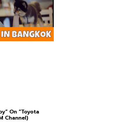
py” On “Toyota
(M Channel)