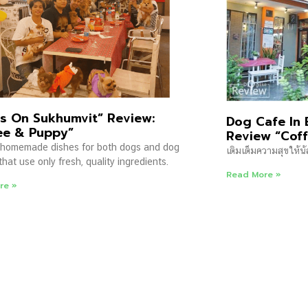
s On Sukhumvit” Review:
Dog Cafe In 
ee & Puppy”
Review “Cof
, homemade dishes for both dogs and dog
เติมเต็มความสุขให้น
that use only fresh, quality ingredients.
Read More »
re »